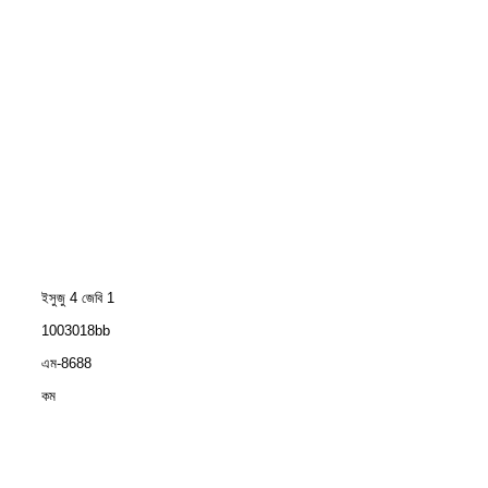
ইসুজু 4 জেবি 1
1003018bb
এম-8688
কম