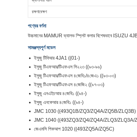
জ্বালানীর ধরন
রক্ষণাবেক্ষণ
পণ্যের বর্ণনা
উচ্চমানের MAMUR ভ্যালভ স্প্লিট কলার বিশেষভাবে ISUZU 4JB1 ই
সামঞ্জস্যপূর্ণ মডেল
ইসুজু টিবিআর 4JA1 ((01-)
ইসুজু টিএফআর/টিএফএস সি২২৩ ((৯৩-৯৬)
ইসুজু টিএফআর/টিএফএস ৪জেবি১/৪জেএ১ ((৯৩-০৩)
ইসুজু টিএফআর/টিএফএস ৪জেজি২ ((৯৭-০৩)
ইসুজু এনএইচআর ৪জেবি১ ((৯৪-)
ইসুজু এনকেআর ৪জেবি১ ((৯৪-)
JMC 1030 ((493Q1B/ZQ3/ZQ4A/ZQ5B/ZLQ3B)
JMC 1040 ((493ZQ3/ZQ4/ZQ4A/ZLQ3/ZLQ3A/
জেএমসি পিকআপ 1020 ((493ZQ5A/ZQ5C)