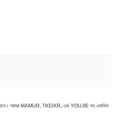
িজ্ঞতার সাথে। আমরা MAMUR, TKEIXR, এবং YOUJIE সহ একাধিক