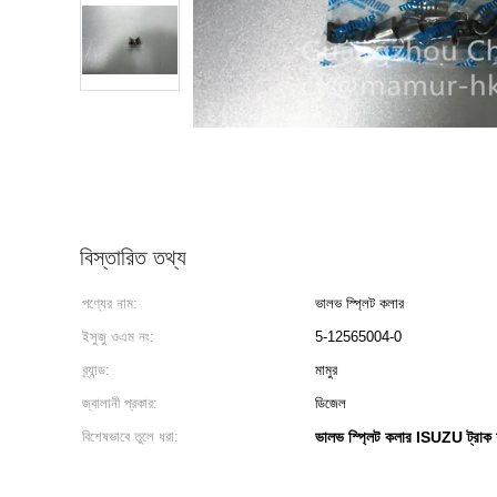
বিস্তারিত তথ্য
পণ্যের নাম:
ভালভ স্প্লিট কলার
ইসুজু ওএম নং:
5-12565004-0
ব্র্যান্ড:
মামুর
জ্বালানী প্রকার:
ডিজেল
বিশেষভাবে তুলে ধরা:
ভালভ স্প্লিট কলার ISUZU ট্রাক যন