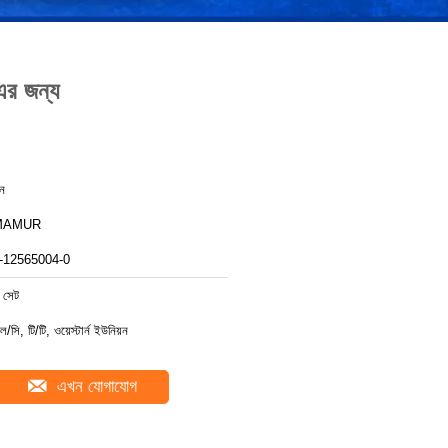
এর জন্য
ীন
MAMUR
-12565004-0
 সেট
ল/সি, টি/টি, ওয়েস্টার্ন ইউনিয়ন
এখন যোগাযোগ