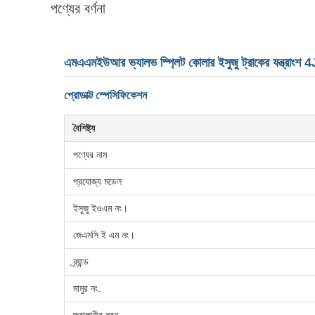
পণ্যের বর্ণনা
এমএএমইউআর ভ্যালভ স্প্লিট কোলার ইসুজু ট্রাকের যন্ত্
প্রোডাক্ট স্পেসিফিকেশন
বৈশিষ্ট্য
পণ্যের নাম
প্রযোজ্য মডেল
ইসুজু ইওএম নং।
জেএমসি ই এম নং।
ব্র্যান্ড
মামুর নং.