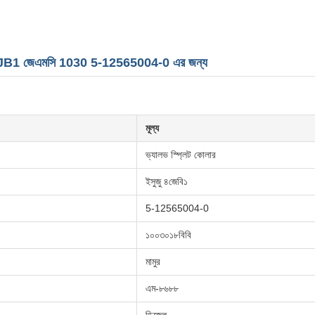
রাংশ 4JB1 জেএমসি 1030 5-12565004-0 এর জন্য
মূল্য
ভ্যালভ স্প্লিট কোলার
ইসুজু ৪জেবি১
5-12565004-0
১০০৩০১৮বিবি
মামুর
এম-৮৬৮৮