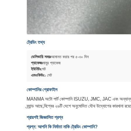
ট্রেডিং তথ্য
ডেলিভারি সময়ঃ
আমানত করার পর ৫-৩০ দিন
প্যাকেজঃ
মামুর প্যাকেজ
ইউনিটঃ
সেট
এমওকিউঃ
১ সেট
কোম্পানির প্রোফাইল
MANMA অটো পার্ট কোম্পানি ISUZU, JMC, JAC এবং অন্যান্য 
ব্র্যান্ড আছে,বিশ্বের ২৬টি দেশে অনুমোদিত যৌথ উদ্যোগের কারখানা রয়
প্রায়শই জিজ্ঞাসিত প্রশ্ন
প্রশ্ন: আপনি কি নির্মাতা নাকি ট্রেডিং কোম্পানি?