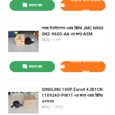
ভালো দাম
করুন
সহজ ইনস্টলেশন এয়ার ফিল্টার JMC N900
GN2-9600-AA এর জন্য ASM
MOQ：১ পিসি
আমাদের সাথে যোগাযোগ
ভালো দাম
করুন
বাড়ি
QINGLING 100P Euro4 4JB1CN
1109240-PW11 এর জন্য এয়ার ফিল্টার
পণ্য
এএসএম
MOQ：1 PCS
আমাদের সম্পর্কে