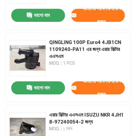
আমাদের সাথে যোগাযোগ
ভালো দাম
কারখানা ভ্রমণ
করুন
মান নিয়ন্ত্রণ
QINGLING 100P Euro4 4JB1CN
1109240-PA11 এর জন্য এয়ার ফিল্টার
যোগাযোগ করুন
এএসএম
MOQ：1 PCS
উদ্ধৃতির জন্য আবেদন
আমাদের সাথে যোগাযোগ
ভালো দাম
করুন
ট্রাক অটো পার্ট
ISUZU ট্রাক যন্ত্রাংশ
এয়ার ফিল্টার এএসএম ISUZU NKR 4JH1
8-97240054-2 জন্য
MOQ：১ পিসি
ইসুজু ইঞ্জিন যন্ত্রাংশ