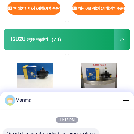
আমাদের সাথে যোগাযোগ করুন
আমাদের সাথে যোগাযোগ করুন
ISUZU ব্রেক যন্ত্রাংশ
(70)
মামুর ব্রেক বুস্টার ISUZU ট্রাক
ISUZU NHR JMC 1030
Manma
NKR NPR NQR 8-
8-97091706-2 এর জন্য
97033986-1
ব্রেক বুস্টার ISUZU ব্রেক পার্টস
11:13 PM
ভালো দাম
ভালো দাম
Good day, what product are you looking 