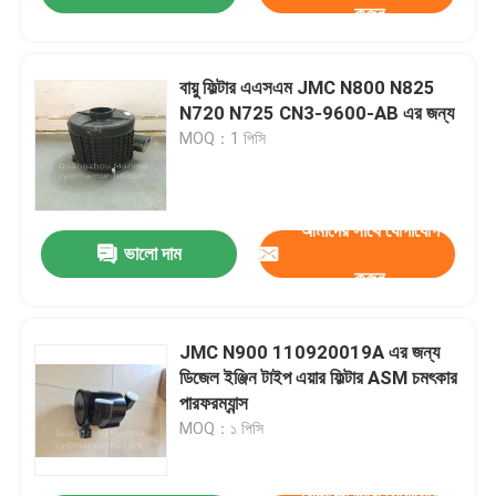
করুন
বায়ু ফিল্টার এএসএম JMC N800 N825
N720 N725 CN3-9600-AB এর জন্য
MOQ：1 পিসি
আমাদের সাথে যোগাযোগ
ভালো দাম
করুন
JMC N900 110920019A এর জন্য
ডিজেল ইঞ্জিন টাইপ এয়ার ফিল্টার ASM চমৎকার
পারফরম্যান্স
MOQ：১ পিসি
আমাদের সাথে যোগাযোগ