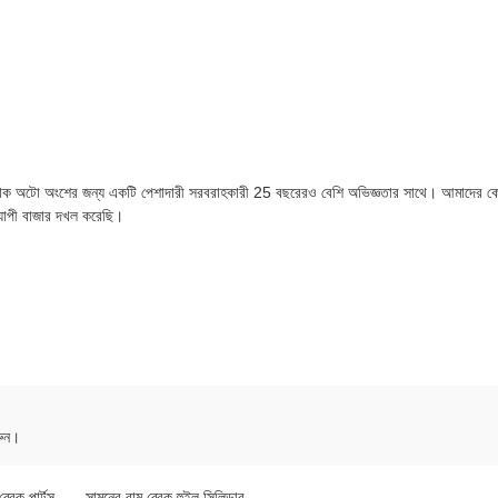
 অটো অংশের জন্য একটি পেশাদারী সরবরাহকারী 25 বছরেরও বেশি অভিজ্ঞতার সাথে। আমাদের কো
্যাপী বাজার দখল করেছি।
রুন।
্রেক পার্টস
,
সামনের বাম ব্রেক হুইল সিলিন্ডার