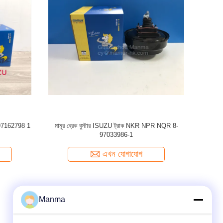
97042933-
YUEJIN ISUZU NPR 3501200Z1 K4442 এর জন্য
8-9713984
যন্ত্রাংশ
JAC 1040 ট্রাক ব্রেক জুতা
এখন যোগাযোগ
Manma