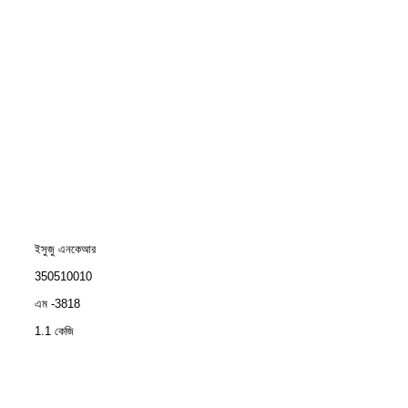
ইসুজু এনকেআর
350510010
এম -3818
1.1 কেজি