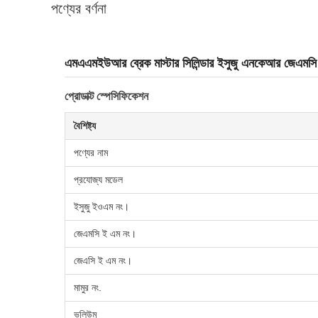
পণ্যের বর্ণনা
এমএএমইউআর ব্রেক মাস্টার সিলিন্ডার ইসুজু এনকেআর জ
প্রোডাক্ট স্পেসিফিকেশন
বৈশিষ্ট্য
পণ্যের নাম
প্রযোজ্য মডেল
ইসুজু ইওএম নং।
জেএমসি ই এম নং।
জেএসি ই এম নং।
মামুর নং.
ভলিউম