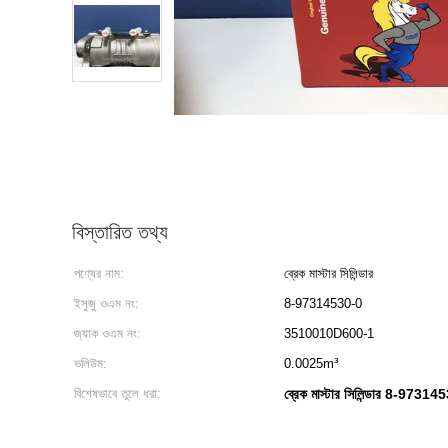
বিস্তারিত তথ্য
পণ্যের নাম:
ব্রেক মাস্টার সিলিন্ডার
ইসুজু ওএম নং:
8-97314530-0
জ্যাক ওএম নং:
3510010D600-1
ভলিউম:
0.0025m³
বিশেষভাবে তুলে ধরা:
ব্রেক মাস্টার সিলিন্ডার 8-9731