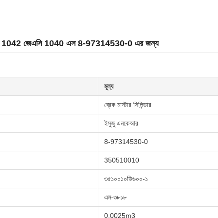
েএমসি 1042 জেএসি 1040 এস 8-97314530-0 এর জন্য
মূল্য
ব্রেক মাস্টার সিলিন্ডার
ইসুজু এনকেআর
8-97314530-0
350510010
৩৫১০০১০ডি৬০০-১
এম-৩৮১৮
0.0025m3