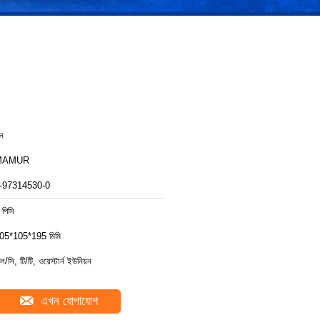
ীন
MAMUR
-97314530-0
 পিসি
05*105*195 মিমি
ল/সি, টি/টি, ওয়েস্টার্ন ইউনিয়ন
এখন যোগাযোগ