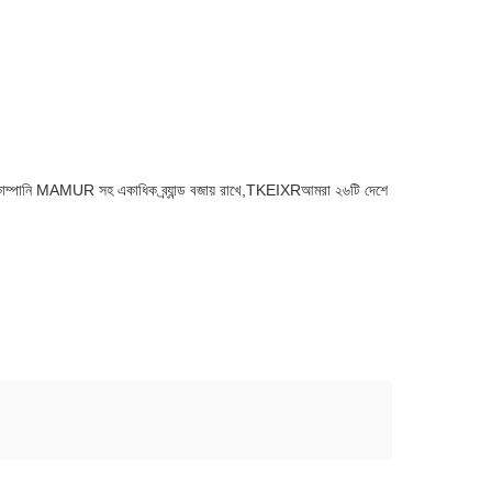
ম্পানি MAMUR সহ একাধিক ব্র্যান্ড বজায় রাখে,TKEIXRআমরা ২৬টি দেশে