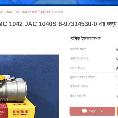
NKR JMC 1042 JAC 1040S 8-97314530-0 এর জন্য
NKR JMC 1042 JAC 1040S 8-97314530-0 এর জন্য
বেসিক ইনফরমেশন
উৎপত্তি স্থল:
চ
পরিচিতিমুলক নাম:
মডেল নম্বার:
8
ন্যূনতম চাহিদার পরিমাণ:
1
প্যাকেজিং বিবরণ:
1
পরিশোধের শর্ত:
এ
ভালো দাম