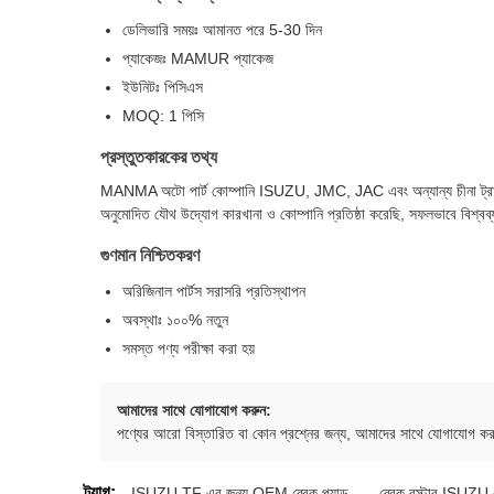
ডেলিভারি সময়ঃ আমানত পরে 5-30 দিন
প্যাকেজঃ MAMUR প্যাকেজ
ইউনিটঃ পিসিএস
MOQ: 1 পিসি
প্রস্তুতকারকের তথ্য
MANMA অটো পার্ট কোম্পানি ISUZU, JMC, JAC এবং অন্যান্য চীনা ট্রাক
অনুমোদিত যৌথ উদ্যোগ কারখানা ও কোম্পানি প্রতিষ্ঠা করেছি, সফলভাবে বিশ্বব
গুণমান নিশ্চিতকরণ
অরিজিনাল পার্টস সরাসরি প্রতিস্থাপন
অবস্থাঃ ১০০% নতুন
সমস্ত পণ্য পরীক্ষা করা হয়
আমাদের সাথে যোগাযোগ করুন:
পণ্যের আরো বিস্তারিত বা কোন প্রশ্নের জন্য, আমাদের সাথে যোগাযোগ ক
ট্যাগ:
ISUZU TF এর জন্য OEM ব্রেক প্যাড
,
ব্রেক বুস্টার ISUZU ব