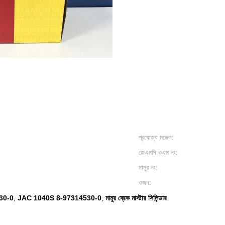
প্রযোজ্য মডেল:
জেএমসি ওএম নং:
মামুর নং:
ওজন:
4530-0
JAC 1040S 8-97314530-0
মামুর ব্রেক মাস্টার সিলিন্ডার
,
,