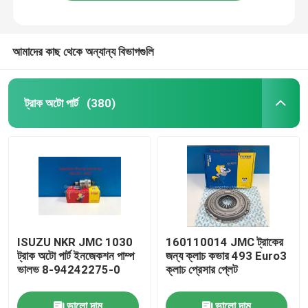
আমাদের কাছ থেকে অন্যান্য বিভাগগুলি
ট্রাক অটো পার্ট
(380)
বাড়ি
ISUZU NKR JMC 1030
160110014 JMC ট্রাকের
ট্রাক অটো পার্ট ইনজেকশন পাম্প
জন্য ক্লাচ কভার 493 Euro3
পণ্য
ভালভ 8-94242275-0
ক্লাচ প্রেসার প্লেট
আমাদের সম্পর্কে
ভালো দাম
ভালো দাম