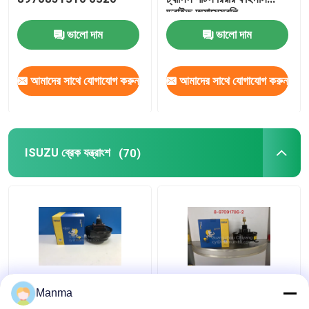
ড্রাইভ অ্যাসেম্বলি
ভালো দাম
ভালো দাম
আমাদের সাথে যোগাযোগ করুন
আমাদের সাথে যোগাযোগ করুন
ISUZU ব্রেক যন্ত্রাংশ
(70)
মামুর ব্রেক বুস্টার ISUZU ট্রাক
ISUZU NHR JMC 1030
Manma
NKR NPR NQR 8-
8-97091706-2 এর জন্য