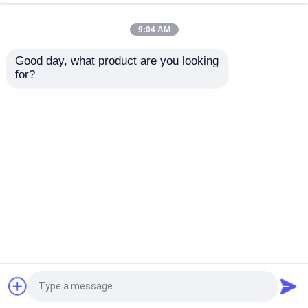
97033986-1
ব্রেক বুস্টার ISUZU ব্রেক পার্টস
9:04 AM
ভালো দাম
ভালো দাম
Good day, what product are you looking 
for?
আমাদের সাথে যোগাযোগ করুন
আমাদের সাথে যোগাযোগ করুন
আরো দেখুন
বাড়ি
আমাদের সম্পর্কে
আমাদের সাথে যোগাযোগ করুন
Desktop Site
সাইট ম্যাপ
Privacy Policy
গুণ
ট্রাক অটো পার্ট
চীন কারখানা.Copyright © 2026
Guangzhou Manma Auto Parts Co. , Ltd.. All
Rights Reserved.