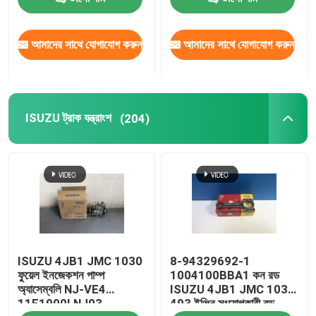
কারখানা ভ্রমণ
আমাদের সাথে যোগাযোগ করুন
আমাদের সাথে যোগাযোগ করুন
মান নিয়ন্ত্রণ
ISUZU ট্রাক যন্ত্রাংশ
(204)
যোগাযোগ করুন
উদ্ধৃতির জন্য আবেদন
ট্রাক অটো পার্ট
ISUZU 4JB1 JMC 1030
8-94329692-1
ISUZU ট্রাক যন্ত্রাংশ
ফুয়েল ইনজেকশন পাম্প
1004100BBA1 কন রড
অ্যাসেম্বলি NJ-VE4
ISUZU 4JB1 JMC 1030
11F1900LNJ03
493 ইঞ্জিন সংযোগকারী রড
ইসুজু ইঞ্জিন যন্ত্রাংশ