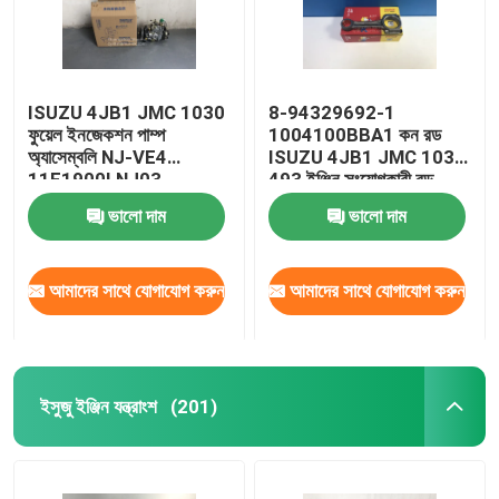
ISUZU 4JB1 JMC 1030
8-94329692-1
ফুয়েল ইনজেকশন পাম্প
1004100BBA1 কন রড
অ্যাসেম্বলি NJ-VE4
ISUZU 4JB1 JMC 1030
11F1900LNJ03
493 ইঞ্জিন সংযোগকারী রড
ভালো দাম
ভালো দাম
আমাদের সাথে যোগাযোগ করুন
আমাদের সাথে যোগাযোগ করুন
বাড়ি
ইসুজু ইঞ্জিন যন্ত্রাংশ
(201)
পণ্য
আমাদের সম্পর্কে