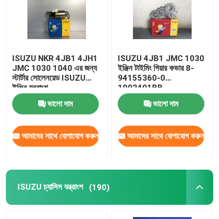
কারখানা ভ্রমণ
ISUZU NKR 4JB1 4JH1
ISUZU 4JB1 JMC 1030
মান নিয়ন্ত্রণ
JMC 1030 1040 এর জন্য
ইঞ্জিন টাইমিং গিয়ার কভার 8-
স্টার্টার সোলেনয়েড ISUZU
94155360-0
ইঞ্জিন যন্ত্রাংশ
1002401BB
যোগাযোগ করুন
ভালো দাম
ভালো দাম
উদ্ধৃতির জন্য আবেদন
আমাদের সাথে যোগাযোগ করুন
আমাদের সাথে যোগাযোগ করুন
ট্রাক অটো পার্ট
ISUZU ট্রাক যন্ত্রাংশ
ISUZU চ্যাসিস যন্ত্রাংশ
(190)
ইসুজু ইঞ্জিন যন্ত্রাংশ