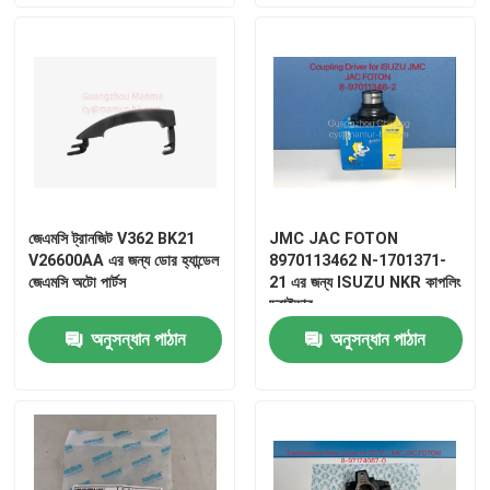
জেএমসি ট্রানজিট V362 BK21
JMC JAC FOTON
V26600AA এর জন্য ডোর হ্যান্ডেল
8970113462 N-1701371-
জেএমসি অটো পার্টস
21 এর জন্য ISUZU NKR কাপলিং
ড্রাইভার
অনুসন্ধান পাঠান
অনুসন্ধান পাঠান
বাড়ি
পণ্য
আমাদের সম্পর্কে