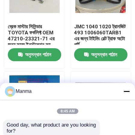
কারখানা ভ্রমণ
ব্রেক মাস্টার সিলিন্ডার
JMC 1040 1020 ট্রানজিট
TOYOTA ফর্কলিফ্ট OEM
493 1006060TARB1
মান নিয়ন্ত্রণ
47210-23321-71 এর
এর জন্য টাইমিং বেল্ট ট্রাক অটো
জন্য সহজ ইনস্টলেশন সহ
পার্ট
অনুসন্ধান পাঠান
অনুসন্ধান পাঠান
যোগাযোগ করুন
উদ্ধৃতির জন্য আবেদন
Manma
ট্রাক অটো পার্ট
8:45 AM
ISUZU ট্রাক যন্ত্রাংশ
Good day, what product are you looking 
for?
ইসুজু ইঞ্জিন যন্ত্রাংশ
ইসুজু 4JB1-T এবং JAC
JMC 1040 N720 493