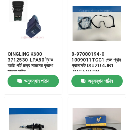
QINGLING K600
8-97080194-0
3712530-LPA50 ট্রাক
1009011TCC1 তেল প্যান
অটো পার্ট জন্য সামনের কুয়াশা
গ্যাসকেট ISUZU 4JB1
হালকা সুইচ
JMC FOTON
অনুসন্ধান পাঠান
অনুসন্ধান পাঠান
বাড়ি
পণ্য
আমাদের সম্পর্কে