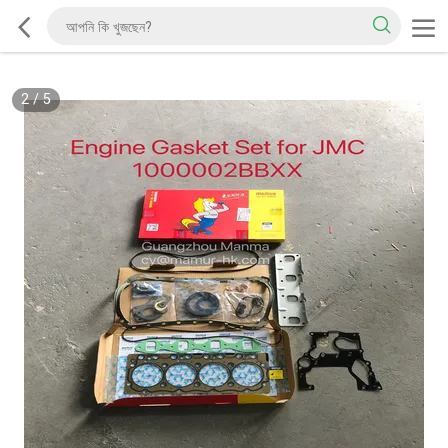
2
/
5