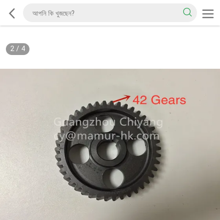
2
/
4