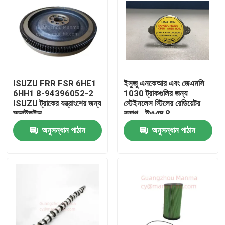
ISUZU FRR FSR 6HE1
ইসুজু এনকেআর এবং জেএমসি
6HH1 8-94396052-2
1030 ট্রাকগুলির জন্য
ISUZU ট্রাকের যন্ত্রাংশের জন্য
স্টেইনলেস স্টিলের রেডিয়েটর
ফ্লাইহুইল
ক্যাপ - ইওএম 8-
94116916-1
অনুসন্ধান পাঠান
অনুসন্ধান পাঠান
বাড়ি
পণ্য
আমাদের সম্পর্কে