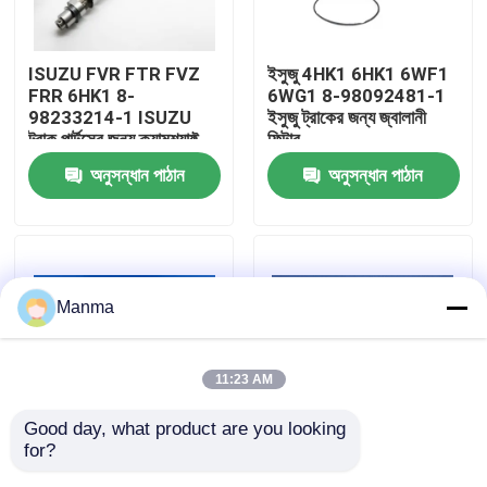
কারখানা ভ্রমণ
ISUZU FVR FTR FVZ
ইসুজু 4HK1 6HK1 6WF1
FRR 6HK1 8-
6WG1 8-98092481-1
98233214-1 ISUZU
ইসুজু ট্রাকের জন্য জ্বালানী
মান নিয়ন্ত্রণ
ট্রাক পার্টসের জন্য ক্যামশ্যাফ্ট
ফিল্টার
অনুসন্ধান পাঠান
অনুসন্ধান পাঠান
যোগাযোগ করুন
উদ্ধৃতির জন্য আবেদন
Manma
ট্রাক অটো পার্ট
11:23 AM
ISUZU ট্রাক যন্ত্রাংশ
Good day, what product are you looking 
for?
ISUZU NKR ট্রাকের জন্য
4JB1 JMC 1030 1040
ইসুজু ইঞ্জিন যন্ত্রাংশ
MAMUR ব্র্যান্ডের ফ্রন্ট ডোর
JAC 1040 4DA1