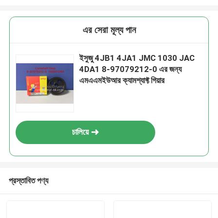
এর সেরা মূল্য পান
ইসুজু 4JB1 4JA1 JMC 1030 JAC
4DA1 8-97079212-0 এর জন্য
এমএএমইউআর ক্যামশ্যাফ্ট গিয়ার
চালিয়ে
প্রস্তাবিত পণ্য