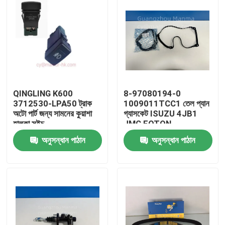
QINGLING K600
8-97080194-0
3712530-LPA50 ট্রাক
1009011TCC1 তেল প্যান
অটো পার্ট জন্য সামনের কুয়াশা
গ্যাসকেট ISUZU 4JB1
হালকা সুইচ
JMC FOTON
অনুসন্ধান পাঠান
অনুসন্ধান পাঠান
বাড়ি
পণ্য
আমাদের সম্পর্কে