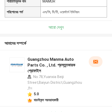
পরিচিতিমুলক নাম
MAMUR
পরিশোধের শর্ত
এল/সি, টি/টি, ওয়েস্টার্ন ইউনিয়ন
আরো দেখুন
আমাদের সম্পর্কে
Guangzhou Manma Auto
Parts Co. , Ltd. প্রস্তুতকারক
প্রোফাইল
No.78,Yuanxia Beiji
Street,Baiyun District,Guangzhou
,চীন
5.0
যাচাইকৃত সরবরাহকারী