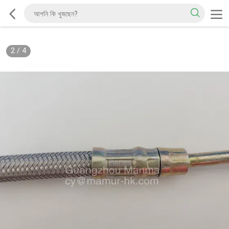
2
/
4