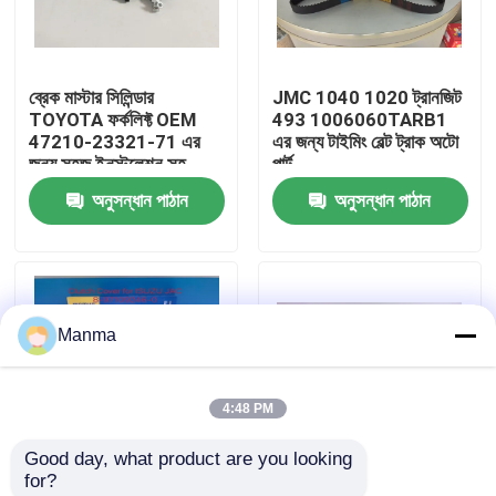
কারখানা ভ্রমণ
ব্রেক মাস্টার সিলিন্ডার
JMC 1040 1020 ট্রানজিট
TOYOTA ফর্কলিফ্ট OEM
493 1006060TARB1
মান নিয়ন্ত্রণ
47210-23321-71 এর
এর জন্য টাইমিং বেল্ট ট্রাক অটো
জন্য সহজ ইনস্টলেশন সহ
পার্ট
অনুসন্ধান পাঠান
অনুসন্ধান পাঠান
যোগাযোগ করুন
উদ্ধৃতির জন্য আবেদন
Manma
ট্রাক অটো পার্ট
4:48 PM
ISUZU ট্রাক যন্ত্রাংশ
Good day, what product are you looking 
for?
ইসুজু ইঞ্জিন যন্ত্রাংশ
ইসুজু 4JB1-T এবং JAC
JMC 1040 N720 493