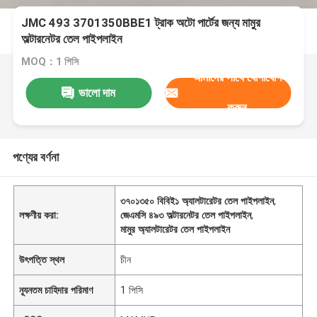
JMC 493 3701350BBE1 ট্রাক অটো পার্টের জন্য মামুর
অল্টারনেটর তেল পাইপলাইন
MOQ：1 পিসি
আমাদের সাথে যোগাযোগ
ভালো দাম
করুন
পণ্যের বর্ণনা
৩৭০১৩৫০ বিবিই১ অ্যালটারেটর তেল পাইপলাইন
,
লক্ষণীয় করা:
জেএমসি ৪৯৩ অল্টারনেটর তেল পাইপলাইন
,
মামুর অ্যালটারেটর তেল পাইপলাইন
উৎপত্তি স্থল
চীন
ন্যূনতম চাহিদার পরিমাণ
1 পিসি