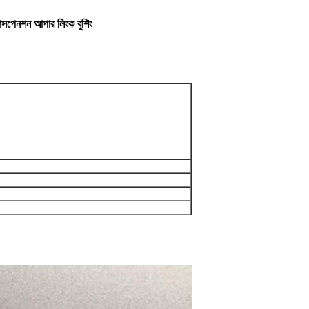
পেনশন আপার লিংক বুশিং