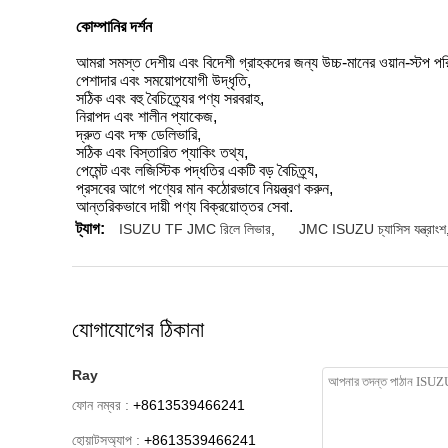
কোম্পানির দর্শন
আমরা সমস্ত দেশীয় এবং বিদেশী গ্রাহকদের জন্য উচ্চ-মানের ওয়ান-স্টপ পরিষ
পেশাদার এবং সময়োপযোগী উদ্ধৃতি,
সঠিক এবং বহু বৈচিত্র্যের পণ্য সরবরাহ,
নিরাপদ এবং শালীন প্যাকেজ,
দ্রুত এবং দক্ষ ডেলিভারি,
সঠিক এবং বিস্তারিত প্যাকিং তথ্য,
পেমেন্ট এবং লজিস্টিক পদ্ধতির একটি বড় বৈচিত্র্য,
প্রসবের আগে পণ্যের মান কঠোরভাবে নিয়ন্ত্রণ করুন,
আন্তরিকভাবে দায়ী পণ্য বিক্রয়োত্তর সেবা.
ট্যাগ:
ISUZU TF JMC রিলে লিভার
,
JMC ISUZU চ্যাসিস যন্ত্রাংশ
যোগাযোগের ঠিকানা
Ray
ফোন নম্বর :
+8613539466241
হোয়াটসঅ্যাপ :
+8613539466241