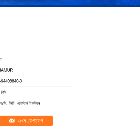
ীন
MAMUR
-94408840-0
 পিসি
ল/সি, টি/টি, ওয়েস্টার্ন ইউনিয়ন
এখন যোগাযোগ