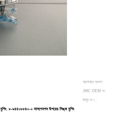
প্রযোজ্য মডেল:
JMC OEM নং:
মামুর নং।:
বুশিং
৮-৯৪৪০৮৮৪০-০ সাসপেনশন উপরের লিঙ্ক বুশিং
,