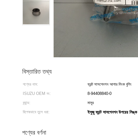
বিস্তারিত তথ্য
পণ্যের নাম:
ফ্রন্ট সাসপেনশন আপার লিংক বুশিং
ISUZU OEM নং:
8-94408840-0
ব্র্যান্ড:
মামুর
বিশেষভাবে তুলে ধরা:
ইসুজু ফ্রন্ট সাসপেনশন উপরের লিঙ্ক 
পণ্যের বর্ণনা