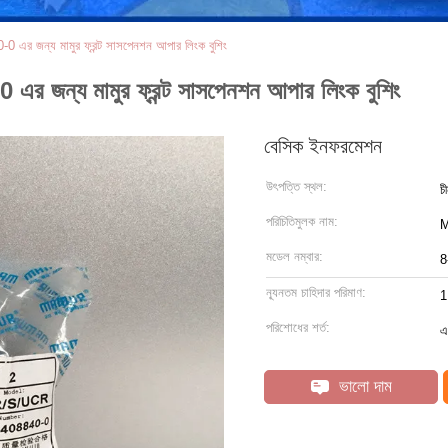
জন্য মামুর ফ্রন্ট সাসপেনশন আপার লিংক বুশিং
্য মামুর ফ্রন্ট সাসপেনশন আপার লিংক বুশিং
বেসিক ইনফরমেশন
উৎপত্তি স্থল:
চ
পরিচিতিমুলক নাম:
মডেল নম্বার:
8
ন্যূনতম চাহিদার পরিমাণ:
1
পরিশোধের শর্ত:
এ
ভালো দাম