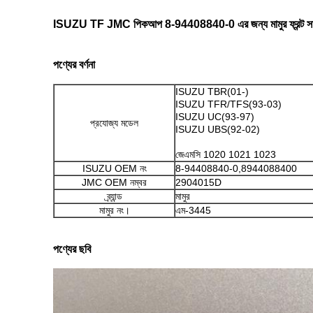
ISUZU TF JMC পিকআপ 8-94408840-0 এর জন্য মামুর ফ্রন্ট সাস
পণ্যের বর্ণনা
ISUZU TBR(01-)
ISUZU TFR/TFS(93-03)
ISUZU UC(93-97)
প্রযোজ্য মডেল
ISUZU UBS(92-02)
জেএমসি 1020 1021 1023
ISUZU OEM নং
8-94408840-0,8944088400
JMC OEM নম্বর
2904015D
ব্র্যান্ড
মামুর
মামুর নং।
এম-3445
পণ্যের ছবি