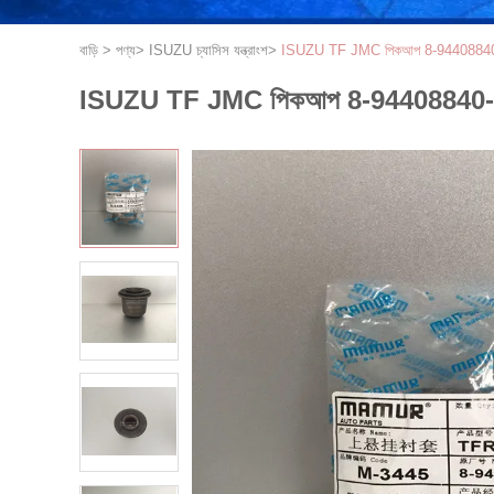
বাড়ি
>
পণ্য
>
ISUZU চ্যাসিস যন্ত্রাংশ
>
ISUZU TF JMC পিকআপ 8-94408840-0 এর 
ISUZU TF JMC পিকআপ 8-94408840-0 এর জন