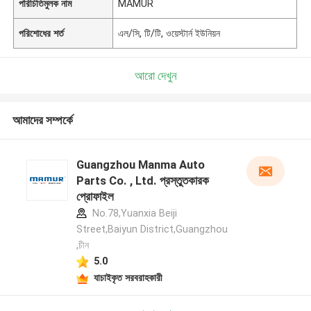
পরিচিতিমুলক নাম
MAMUR
পরিশোধের শর্ত
এল/সি, টি/টি, ওয়েস্টার্ন ইউনিয়ন
আরো দেখুন
আমাদের সম্পর্কে
Guangzhou Manma Auto
Parts Co. , Ltd. প্রস্তুতকারক
প্রোফাইল
No.78,Yuanxia Beiji
Street,Baiyun District,Guangzhou
,চীন
5.0
যাচাইকৃত সরবরাহকারী