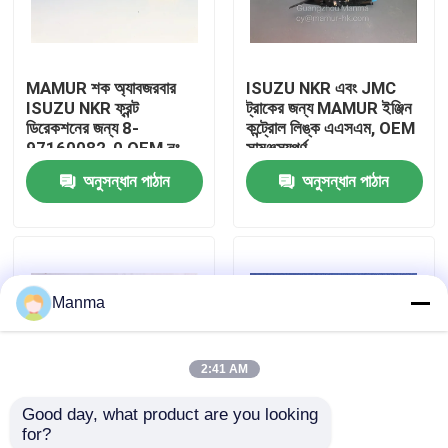
কারখানা ভ্রমণ
MAMUR শক অ্যাবজরবার
ISUZU NKR এবং JMC
ISUZU NKR ফ্রন্ট
ট্রাকের জন্য MAMUR ইঞ্জিন
মান নিয়ন্ত্রণ
ডিরেকশনের জন্য 8-
কন্ট্রোল লিঙ্ক এএসএম, OEM
97160082-0 OEM নং
সামঞ্জস্যপূর্ণ
ISUZU চ্যাসিস পার্টস
অনুসন্ধান পাঠান
অনুসন্ধান পাঠান
যোগাযোগ করুন
উদ্ধৃতির জন্য আবেদন
Manma
ট্রাক অটো পার্ট
2:41 AM
ISUZU ট্রাক যন্ত্রাংশ
Good day, what product are you looking 
for?
ইসুজু ইঞ্জিন যন্ত্রাংশ
কম রক্ষণাবেক্ষণ নকশা সহ
102 * 60 মিমি আকারের