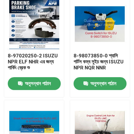
8-97020250-2 ISUZU
8-98073850-0 শ্যাসি
NPR ELF NHR এর জন্য
পার্টস কম্ব সুইচ জন্য ISUZU
পার্কিং ব্রেক শু
NPR NQR NNR
অনুসন্ধান পাঠান
অনুসন্ধান পাঠান
বাড়ি
পণ্য
আমাদের সম্পর্কে