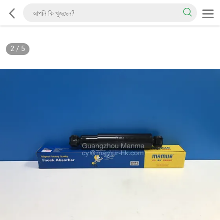
2
/
5