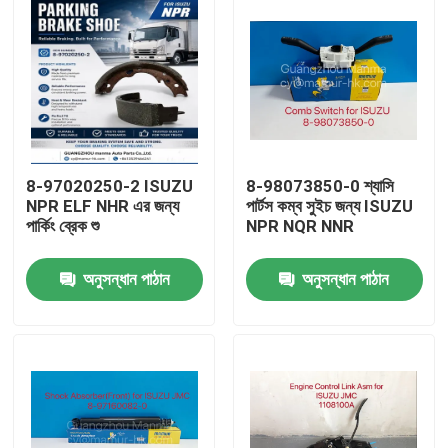
8-97020250-2 ISUZU
8-98073850-0 শ্যাসি
NPR ELF NHR এর জন্য
পার্টস কম্ব সুইচ জন্য ISUZU
পার্কিং ব্রেক শু
NPR NQR NNR
অনুসন্ধান পাঠান
অনুসন্ধান পাঠান
বাড়ি
পণ্য
আমাদের সম্পর্কে