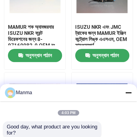
কারখানা ভ্রমণ
MAMUR শক অ্যাবজরবার
ISUZU NKR এবং JMC
ISUZU NKR ফ্রন্ট
ট্রাকের জন্য MAMUR ইঞ্জিন
মান নিয়ন্ত্রণ
ডিরেকশনের জন্য 8-
কন্ট্রোল লিঙ্ক এএসএম, OEM
97160082-0 OEM নং
সামঞ্জস্যপূর্ণ
ISUZU চ্যাসিস পার্টস
অনুসন্ধান পাঠান
অনুসন্ধান পাঠান
যোগাযোগ করুন
উদ্ধৃতির জন্য আবেদন
Manma
ট্রাক অটো পার্ট
4:03 PM
ISUZU ট্রাক যন্ত্রাংশ
Good day, what product are you looking 
for?
ইসুজু ইঞ্জিন যন্ত্রাংশ
কম রক্ষণাবেক্ষণ নকশা সহ
102 * 60 মিমি আকারের