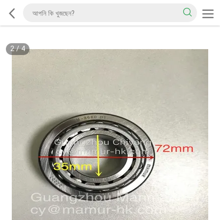
2
/
4