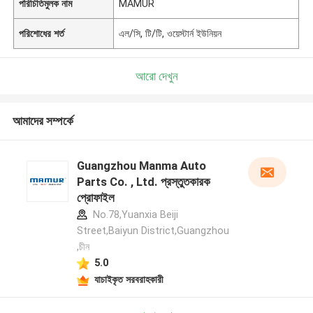
পরিচিতিমুলক নাম
MAMUR
পরিশোধের শর্ত
এল/সি, টি/টি, ওয়েস্টার্ন ইউনিয়ন
আরো দেখুন
আমাদের সম্পর্কে
Guangzhou Manma Auto
Parts Co. , Ltd. প্রস্তুতকারক
প্রোফাইল
No.78,Yuanxia Beiji
Street,Baiyun District,Guangzhou
,চীন
5.0
যাচাইকৃত সরবরাহকারী