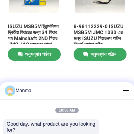
কারখানা ভ্রমণ
ISUZU MSB5M ট্রান্সমিশন
8-98112229-0 ISUZU
দ্বিতীয় গিয়ারের জন্য 34 গিয়ার
MSB5M JMC 1030 এর
মান নিয়ন্ত্রণ
সহ Mainshaft 2ND গিয়ার
জন্য ISUZU গিয়ারবক্স পার্টস
JMC JAC মডেলের সাথে
রিভার্স ল্যাম্প সুইচ
সামঞ্জস্যপূর্ণ
অনুসন্ধান পাঠান
অনুসন্ধান পাঠান
যোগাযোগ করুন
উদ্ধৃতির জন্য আবেদন
Manma
ট্রাক অটো পার্ট
10:56 AM
ISUZU ট্রাক যন্ত্রাংশ
Good day, what product are you looking 
for?
ইসুজু ইঞ্জিন যন্ত্রাংশ
JMC JAC FOTON
ISUZU MSB5M ট্রান্সমিশন