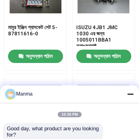
কারখানা ভ্রমণ
মামুর ইঞ্জিন গ্যাসকেট সেট 5-
ISUZU 4JB1 JMC
87811616-0
1030 এর জন্য
মান নিয়ন্ত্রণ
1005011BBA1
ক্র্যাঙ্কশ্যাফ্ট
অনুসন্ধান পাঠান
অনুসন্ধান পাঠান
যোগাযোগ করুন
উদ্ধৃতির জন্য আবেদন
Manma
ট্রাক অটো পার্ট
10:36 PM
ISUZU ট্রাক যন্ত্রাংশ
Good day, what product are you looking 
for?
ইসুজু ইঞ্জিন যন্ত্রাংশ
পিস্টন কুলিং তেল জেট জন্য
ইসুজু 4JB1 JMC 8-