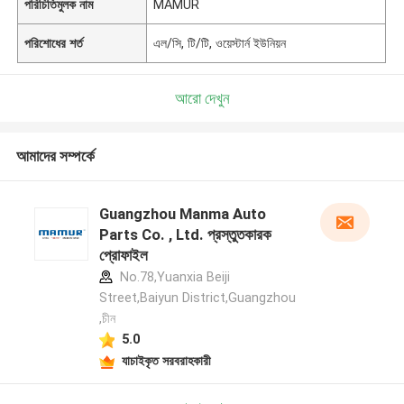
পরিচিতিমুলক নাম
MAMUR
পরিশোধের শর্ত
এল/সি, টি/টি, ওয়েস্টার্ন ইউনিয়ন
আরো দেখুন
আমাদের সম্পর্কে
Guangzhou Manma Auto
Parts Co. , Ltd. প্রস্তুতকারক
প্রোফাইল
No.78,Yuanxia Beiji
Street,Baiyun District,Guangzhou
,চীন
5.0
যাচাইকৃত সরবরাহকারী