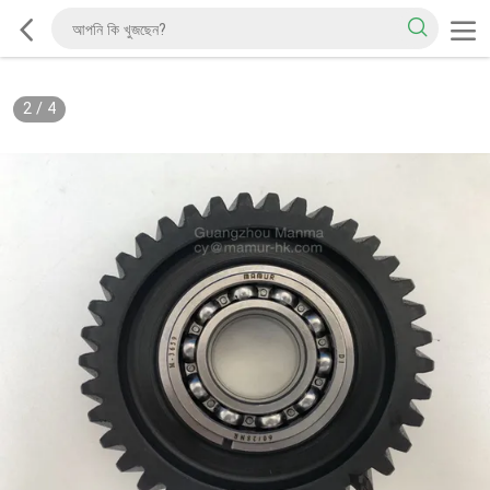
2
/
4