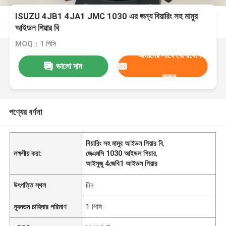
ISUZU 4JB1 4JA1 JMC 1030 এর জন্য বিয়ারিং সহ মামুর
আইডল গিয়ার বি
MOQ：1 পিসি
আমাদের সাথে যোগাযোগ
ভালো দাম
করুন
পণ্যের বর্ণনা
বিয়ারিং সহ মামুর আইডল গিয়ার বি
,
লক্ষণীয় করা:
জেএমসি 1030 আইডল গিয়ার
,
আইসুজু 4জেবি1 আইডল গিয়ার
উৎপত্তি স্থল
চীন
ন্যূনতম চাহিদার পরিমাণ
1 পিসি