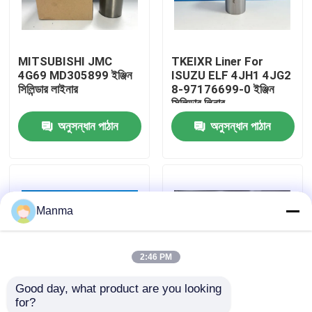
কারখানা ভ্রমণ
MITSUBISHI JMC
TKEIXR Liner For
4G69 MD305899 ইঞ্জিন
ISUZU ELF 4JH1 4JG2
মান নিয়ন্ত্রণ
সিলিন্ডার লাইনার
8-97176699-0 ইঞ্জিন
সিলিন্ডার লিনার
অনুসন্ধান পাঠান
অনুসন্ধান পাঠান
যোগাযোগ করুন
উদ্ধৃতির জন্য আবেদন
Manma
ট্রাক অটো পার্ট
2:46 PM
ISUZU ট্রাক যন্ত্রাংশ
Good day, what product are you looking 
for?
ইসুজু ইঞ্জিন যন্ত্রাংশ
ইসুজু এনকেআর 4JB1 JMC
১০২ মিলিমিটার ইঞ্জিন সিলিন্ডার