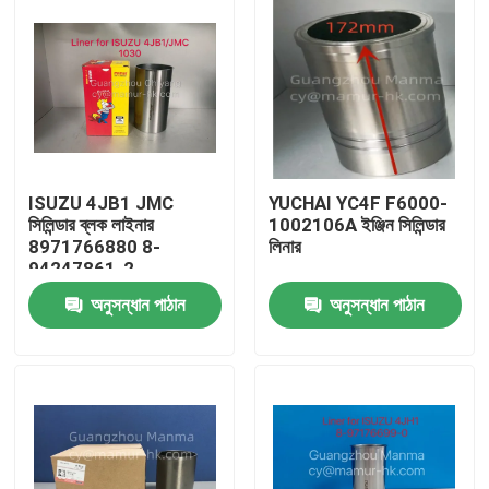
ISUZU 4JB1 JMC
YUCHAI YC4F F6000-
সিলিন্ডার ব্লক লাইনার
1002106A ইঞ্জিন সিলিন্ডার
8971766880 8-
লিনার
94247861-2
অনুসন্ধান পাঠান
অনুসন্ধান পাঠান
বাড়ি
পণ্য
আমাদের সম্পর্কে