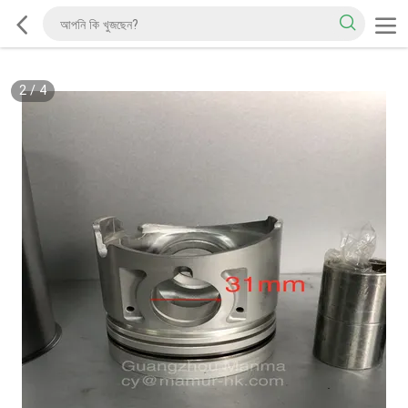
2
/
4