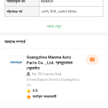
পরিচিতিমুলক নাম
MAMUR
পরিশোধের শর্ত
এল/সি, টি/টি, ওয়েস্টার্ন ইউনিয়ন
আরো দেখুন
আমাদের সম্পর্কে
Guangzhou Manma Auto
Parts Co. , Ltd. প্রস্তুতকারক
প্রোফাইল
No.78,Yuanxia Beiji
Street,Baiyun District,Guangzhou
,চীন
5.0
যাচাইকৃত সরবরাহকারী