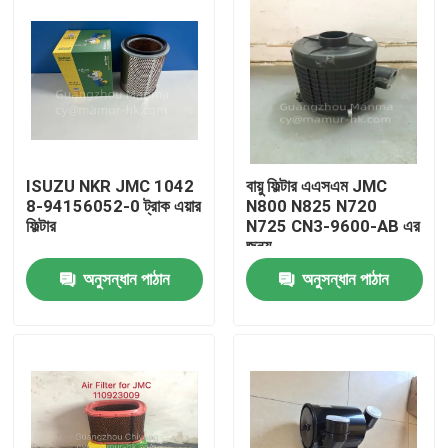
ISUZU NKR JMC 1042
বায়ু ফিল্টার এএসএম JMC
8-94156052-0 ট্রাক এয়ার
N800 N825 N720
ফিল্টার
N725 CN3-9600-AB এর
জন্য
অনুসন্ধান পাঠান
অনুসন্ধান পাঠান
বাড়ি
পণ্য
আমাদের সম্পর্কে