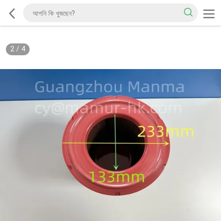
2
/
4