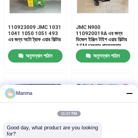
কারখানা ভ্রমণ
110923009 JMC 1031
JMC N900
1041 1050 1051 493
110920019A এর জন্য
মান নিয়ন্ত্রণ
এর জন্য অটো ট্রাক এয়ার ফিল্টার
ডিজেল ইঞ্জিন টাইপ এয়ার ফিল্টার
ASM চমৎকার পারফরম্যান্স
অনুসন্ধান পাঠান
অনুসন্ধান পাঠান
যোগাযোগ করুন
উদ্ধৃতির জন্য আবেদন
Manma
ট্রাক অটো পার্ট
11:37 PM
ISUZU ট্রাক যন্ত্রাংশ
Good day, what product are you looking 
for?
ইসুজু ইঞ্জিন যন্ত্রাংশ
সহজ ইনস্টলেশন এয়ার ফিল্টার
QINGLING 100P Euro4