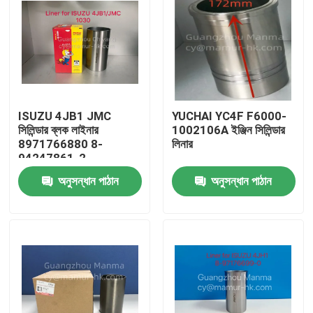
ISUZU 4JB1 JMC
YUCHAI YC4F F6000-
সিলিন্ডার ব্লক লাইনার
1002106A ইঞ্জিন সিলিন্ডার
8971766880 8-
লিনার
94247861-2
অনুসন্ধান পাঠান
অনুসন্ধান পাঠান
বাড়ি
পণ্য
আমাদের সম্পর্কে