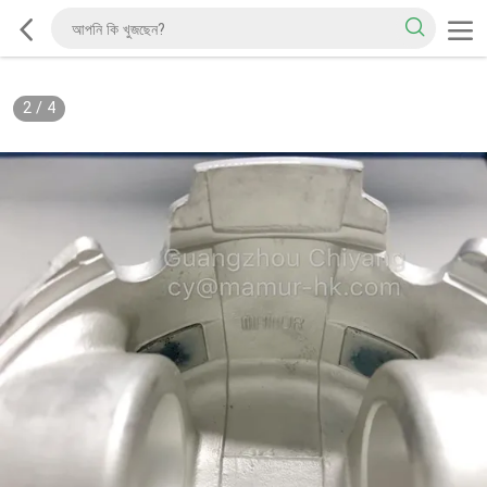
2
/
4