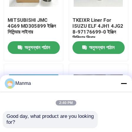
কারখানা ভ্রমণ
MITSUBISHI JMC
TKEIXR Liner For
4G69 MD305899 ইঞ্জিন
ISUZU ELF 4JH1 4JG2
সিলিন্ডার লাইনার
8-97176699-0 ইঞ্জিন
মান নিয়ন্ত্রণ
সিলিন্ডার লিনার
অনুসন্ধান পাঠান
অনুসন্ধান পাঠান
যোগাযোগ করুন
উদ্ধৃতির জন্য আবেদন
Manma
ট্রাক অটো পার্ট
2:40 PM
ISUZU ট্রাক যন্ত্রাংশ
Good day, what product are you looking 
for?
ইসুজু এনকেআর 4JB1 JMC
১০২ মিলিমিটার ইঞ্জিন সিলিন্ডার
ইসুজু ইঞ্জিন যন্ত্রাংশ
1030 493 JAC 4DA1
লিনার Chaochai CY4102