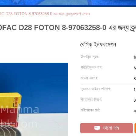
 FOTON 8-97063258-0 এর জন্য ক্র্যাঙ্কশ্যাফ্ট লেয়ার
28 FOTON 8-97063258-0 এর জন্য ক্র্যাঙ্কশ্
বেসিক ইনফরমেশন
উৎপত্তি স্থল:
চ
পরিচিতিমুলক নাম:
মডেল নম্বার:
8
ন্যূনতম চাহিদার পরিমাণ:
1
প্যাকেজিং বিবরণ:
8
পরিশোধের শর্ত:
এ
ভালো দাম