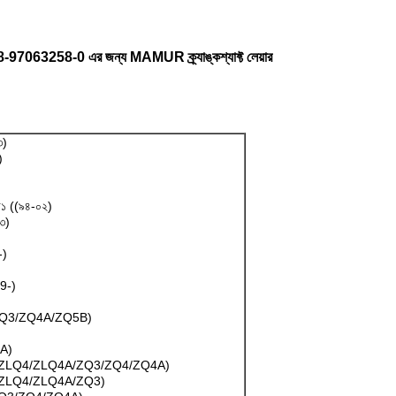
258-0 এর জন্য MAMUR ক্র্যাঙ্কশ্যাফ্ট লেয়ার
৩)
)
১ ((৯৪-০২)
৩)
-)
9-)
ZQ3/ZQ4A/ZQ5B)
A)
/ZLQ4/ZLQ4A/ZQ3/ZQ4/ZQ4A)
/ZLQ4/ZLQ4A/ZQ3)