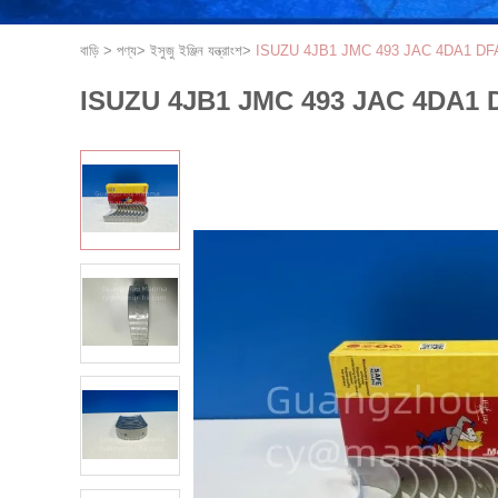
বাড়ি
>
পণ্য
>
ইসুজু ইঞ্জিন যন্ত্রাংশ
>
ISUZU 4JB1 JMC 493 JAC 4DA1 DFAC D28
ISUZU 4JB1 JMC 493 JAC 4DA1 DFAC D