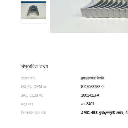
বিস্তারিত তথ্য
পণ্যের নাম:
ক্র্যাঙ্কশ্যাফ্ট বিয়ারিং
ISUZU OEM নং:
8-97063258-0
JAC OEM নং:
1002411FA
মামুর নং।:
এম-8401
বিশেষভাবে তুলে ধরা:
JMC 493 ক্র্যাঙ্কশ্যাফ্ট লেয়ার
4J
,