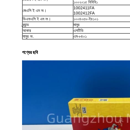
১০০২০১৫ বিবিবি১
1002411FA
জেএসি ই এম নং।
1002412FA
ডিএফএসি ই এম নং।
১০০৪০৫৮-ই৪১০১
ব্র্যান্ড
মামুর
আকার
এসটিডি
মামুর নং.
এম-৮৪০১
পণ্যের ছবি