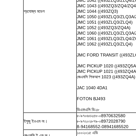
JMC 1042 ((493ZLQ3/ZLQ4/
JMC 1043 ((493ZQ3/ZQ4/ZQ4
প্রযোজ্য মডেল
JMC 1044 ((493ZQ3)
JMC 1050 ((493ZLQ3/ZLQ3A
JMC 1051 ((493ZLQ3/ZLQ4)
JMC 1052 ((493ZQ3/ZQ4A)
JMC 1060 ((493ZLQ3/ZLQ3A
JMC 1061 ((493ZLQ3/ZLQ4/
JMC 1062 ((493ZLQ3/ZLQ4)
JMC FORD TRANSIT ((493ZL
JMC PICKUP 1020 ((493ZQ5
JMC PICKUP 1021 ((493ZQ4
জেএমসি পিকআপ 1023 ((493ZQ4A)
JAC 1040 4DA1
FOTON BJ493
ডিএফএসি ডি২৮
৮-৯৭০৬৩২৫৮-০8970632580
ইসুজু ইওএম নং।
৮-৯৭২০২৮৭৯-০8972028790
8-94168552-08941685520
১০০২০১৫ এডি
জেএমসি ই এম নং।