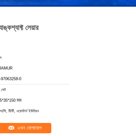
যাফ্ট লেয়ার
ীন
MAMUR
-97063258-0
 সেট
5*35*150 মিমি
ল/সি, টি/টি, ওয়েস্টার্ন ইউনিয়ন
এখন যোগাযোগ