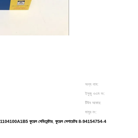
অন্য নাম:
ইসুজু ওএম নং:
টিউব আকার:
মামুর নং:
1104100A1B5 ফুয়েল সেডিমেন্টার
ফুয়েল সেপারেটর 8-94154754-4
,