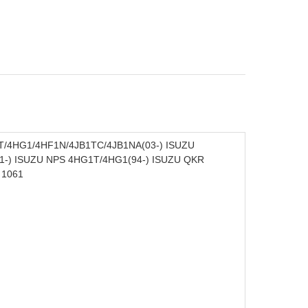
1T/4HG1/4HF1N/4JB1TC/4JB1NA(03-) ISUZU
1-) ISUZU NPS 4HG1T/4HG1(94-) ISUZU QKR
 1061