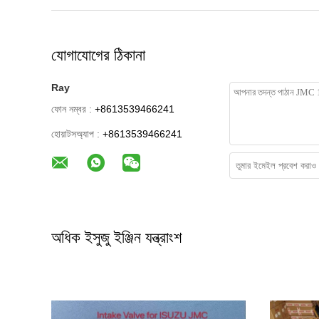
যোগাযোগের ঠিকানা
Ray
ফোন নম্বর :
+8613539466241
হোয়াটসঅ্যাপ :
+8613539466241
অধিক ইসুজু ইঞ্জিন যন্ত্রাংশ