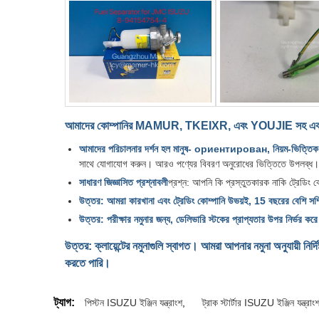
আমাদের কোম্পানির MAMUR, TKEIXR, এবং YOUJIE সহ একাধিক ব
আমাদের পরিচালনার দর্শন হল মানুষ- ориентирован, নিয়ম-ভিত্তিক, গ
সাথে যোগাযোগ করুন। আরও পণ্যের বিবরণ অনুরোধের ভিত্তিতে উপলব্ধ।
সাধারণ জিজ্ঞাসিত প্রশ্নাবলী
প্রশ্ন: আপনি কি প্রস্তুতকারক নাকি ট্রেডিং ক
উত্তর: আমরা কারখানা এবং ট্রেডিং কোম্পানি উভয়ই, 15 বছরের বেশি সম্
উত্তর: পরীক্ষার নমুনার জন্য, ডেলিভারি স্টকের প্রাপ্যতার উপর নির্ভর
উত্তর: ক্লায়েন্টের নমুনাগুলি স্বাগত। আমরা আপনার নমুনা অনুযায়ী নি
করতে পারি।
ট্যাগ:
পিস্টন ISUZU ইঞ্জিন যন্ত্রাংশ
,
ট্রাক স্টার্টার ISUZU ইঞ্জিন যন্ত্রাং