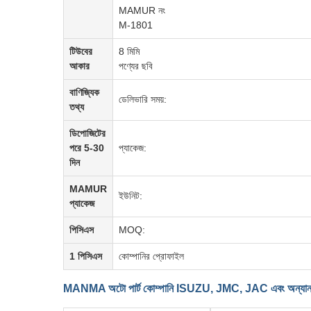
MAMUR নং
M-1801
টিউবের
8 মিমি
আকার
পণ্যের ছবি
বাণিজ্যিক
ডেলিভারি সময়:
তথ্য
ডিপোজিটের
পরে 5-30
প্যাকেজ:
দিন
MAMUR
ইউনিট:
প্যাকেজ
পিসিএস
MOQ:
1 পিসিএস
কোম্পানির প্রোফাইল
MANMA অটো পার্ট কোম্পানি ISUZU, JMC, JAC এবং অন্যান্য চীনা