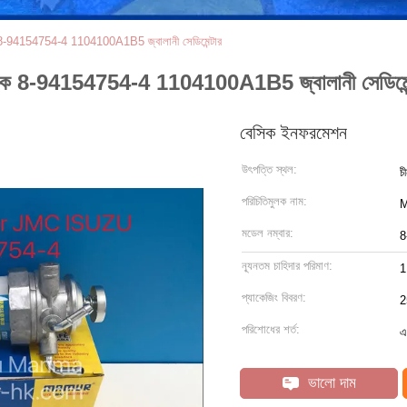
94154754-4 1104100A1B5 জ্বালানী সেডিমেন্টার
 8-94154754-4 1104100A1B5 জ্বালানী সেডিমেন্
বেসিক ইনফরমেশন
উৎপত্তি স্থল:
চ
পরিচিতিমুলক নাম:
মডেল নম্বার:
8
ন্যূনতম চাহিদার পরিমাণ:
1
প্যাকেজিং বিবরণ:
2
পরিশোধের শর্ত:
এ
ভালো দাম