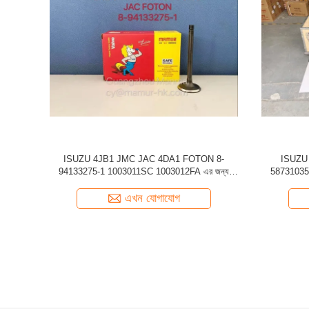
বিয়ারিং সহ
8-98159693-0 ISUZU 4JH1 4JJ1 4JK1 এর জন্য
ISUZU 4HK
ইঞ্জিন ফুয়েল ফিল্টার
এখন যোগাযোগ