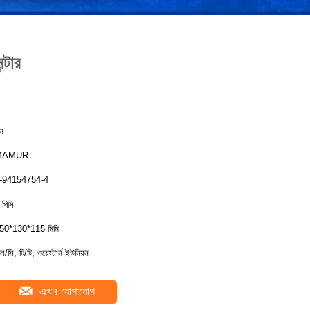
টার
ীন
MAMUR
-94154754-4
 পিসি
50*130*115 মিমি
ল/সি, টি/টি, ওয়েস্টার্ন ইউনিয়ন
এখন যোগাযোগ