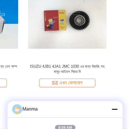
0 এর জন্য
ISUZU 4JB1 JMC 1030 ইঞ্জিন টাইমিং গিয়ার কভার 8-
ISUZU 4
্যান
94155360-0 1002401BB
94133275-
এখন যোগাযোগ
Manma
8:59 AM