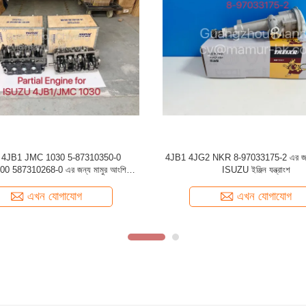
1 4JJ1 ওয়াটার পাম্প প্রতিস্থাপন 8-
ISUZU 4JB1 JMC 1030 5-13660300-
97363478-0 8973634780
1308150BB ISUZU ইঞ্জিন পার্টস ফ
এখন যোগাযোগ
এখন যোগাযোগ