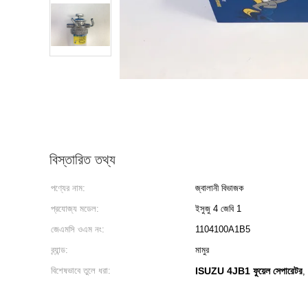
বিস্তারিত তথ্য
পণ্যের নাম:
জ্বালানী বিভাজক
প্রযোজ্য মডেল:
ইসুজু 4 জেবি 1
জেএমসি ওএম নং:
1104100A1B5
ব্র্যান্ড:
মামুর
বিশেষভাবে তুলে ধরা:
ISUZU 4JB1 ফুয়েল সেপারেটর
,