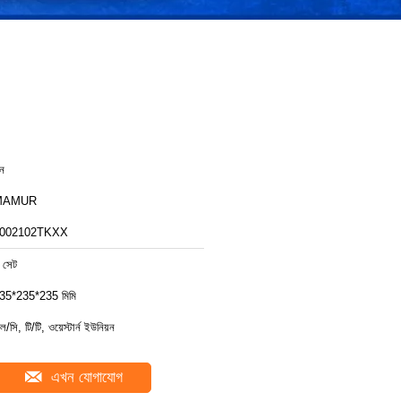
ীন
MAMUR
002102TKXX
 সেট
35*235*235 মিমি
ল/সি, টি/টি, ওয়েস্টার্ন ইউনিয়ন
এখন যোগাযোগ