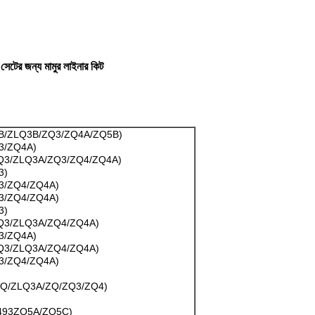
ের জন্য মামুর লাইনার কিট
B/ZLQ3B/ZQ3/ZQ4A/ZQ5B)
3/ZQ4A)
Q3/ZLQ3A/ZQ3/ZQ4/ZQ4A)
3)
3/ZQ4/ZQ4A)
3/ZQ4/ZQ4A)
3)
Q3/ZLQ3A/ZQ4/ZQ4A)
3/ZQ4A)
Q3/ZLQ3A/ZQ4/ZQ4A)
3/ZQ4/ZQ4A)
3ZLQ/ZLQ3A/ZQ/ZQ3/ZQ4)
(493ZQ5A/ZQ5C)