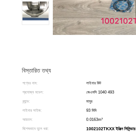
বিস্তারিত তথ্য
পণ্যের নাম:
লাইনার কিট
প্রযোজ্য মডেল:
জেএমসি 1040 493
ব্র্যান্ড:
মামুর
লাইনার সাইজ:
93 মিমি
আয়তন:
0.0163m³
বিশেষভাবে তুলে ধরা:
1002102TKXX ইঞ্জিন সিলিন্ডার 