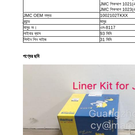
JMC পিকআপ 1021
JMC পিকআপ 1023(
JMC OEM নম্বর
1002102TKXX
ব্র্যান্ড
মামুর
মামুর নং।
এম-8117
লাইনার ব্যাস
93 মিমি
পিস্টন পিন সাইজ
31 মিমি
পণ্যের ছবি