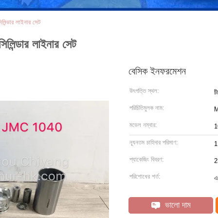
্ডার লাইনার সেট
ন্ডার লাইনার সেট
বেসিক ইনফরমেশন
উৎপত্তি স্থল:
চ
পরিচিতিমুলক নাম:
মডেল নম্বার:
1
ন্যূনতম চাহিদার পরিমাণ:
1
প্যাকেজিং বিবরণ:
2
পরিশোধের শর্ত:
এ
ভালো দাম